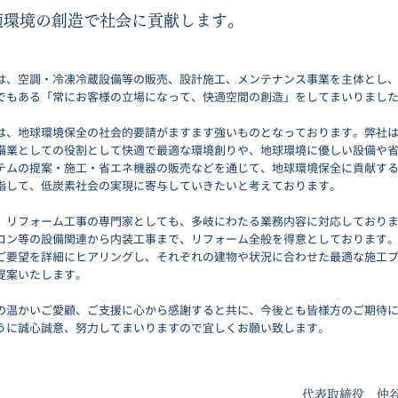
適環境の創造で社会に貢献します。
は、空調・冷凍冷蔵設備等の販売、設計施工、メンテナンス事業を主体とし
でもある「常にお客様の立場になって、快適空間の創造」をしてまいりまし
は、地球環境保全の社会的要請がますます強いものとなっております。弊社
備業としての役割として快適で最適な環境創りや、地球環境に優しい設備や
テムの提案・施工・省エネ機器の販売などを通じて、地球環境保全に貢献す
指して、低炭素社会の実現に寄与していきたいと考えております。
、リフォーム工事の専門家としても、多岐にわたる業務内容に対応しており
コン等の設備関連から内装工事まで、リフォーム全般を得意としております
ご要望を詳細にヒアリングし、それぞれの建物や状況に合わせた最適な施工
提案いたします。
の温かいご愛顧、ご支援に心から感謝すると共に、今後とも皆様方のご期待
うに誠心誠意、努力してまいりますので宜しくお願い致します。
代表取締役 仲