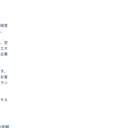
、経営
た。
は、空
省エネ
る企業
ます。
。お客
プラン
にそえ
谷康輔