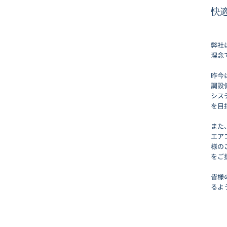
快
弊社
理念
昨今
調設
シス
を目
また
エア
様の
をご
皆様
るよ